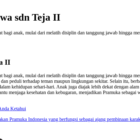
wa sdn Teja II
 bagi anak, mulai dari melatih disiplin dan tanggung jawab hingga me
a II
 bagi anak, mulai dari melatih disiplin dan tanggung jawab hingga me
, dan peduli terhadap teman maupun lingkungan sekitar. Selain itu, 
a dalam kehidupan sehari-hari. Anak juga diajak lebih dekat dengan al
embantu menjaga kesehatan dan kebugaran, menjadikan Pramuka sebaga
 Anda Ketahui
an Pramuka Indonesia yang berfungsi sebagai ajang pembinaan karakter