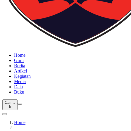
Home
Guru
Berita
Artikel
Kegiatan
Media
Data
Buku
Cari…
k
Home