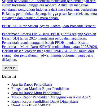
Sejarah pendidikan di Indonesia mencakup perkembangan dari
sistem tradisional hingga era modern. Artikel ini mengulas
perjalanan pendidikan Indonesia dari masa kerajaan, penjajahan
Belanda, pendudukan Jepang, hingga pasca kemerdekaan, serta
tantangan dan harapan di masa depan.
PPDB SD 2025: Sistem, Syarat, Jadwal, dan Prosedur Terbaru
Penerimaan Peserta Didik Baru (PPDB) untuk jenjang Sekolah
Dasar (SD) tahun 2025 mengalami perubahan signifikan.
Pemerintah resmi mengganti istilah PPDB menjadi Sistem
Penerimaan Murid Baru (SPMB) mulai tahun ajaran 2025/2026.
Berikut ulasan lengkap mengenai SPMB SD 2025, mulai dari
syarat, jalur pendaftaran, jadwal, hingga dokumen yang perlu
disiapkan.
Daftar Isi
Daftar Isi
Apa Itu Rapor Pendidikan?
Fungsi dan Manfaat Rapor Pendidikan
Apa Itu Rapor Mutu Pendidikan?
Masuk Rapor Pendidikan Menggunakan Akun Apa?
Kapan Rapor Pendidikan Dapat Digunakan?
Untuk Apa Hasil ANBK?