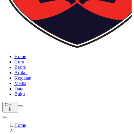
Home
Guru
Berita
Artikel
Kegiatan
Media
Data
Buku
Cari…
k
Home