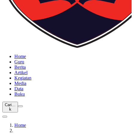
Home
Guru
Berita
Artikel
Kegiatan
Media
Data
Buku
Cari…
k
Home