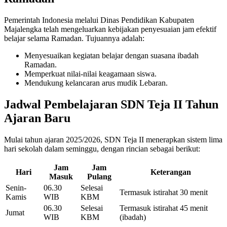
Pemerintah Indonesia melalui Dinas Pendidikan Kabupaten
Majalengka telah mengeluarkan kebijakan penyesuaian jam efektif
belajar selama Ramadan. Tujuannya adalah:
Menyesuaikan kegiatan belajar dengan suasana ibadah
Ramadan.
Memperkuat nilai-nilai keagamaan siswa.
Mendukung kelancaran arus mudik Lebaran.
Jadwal Pembelajaran SDN Teja II Tahun
Ajaran Baru
Mulai tahun ajaran 2025/2026, SDN Teja II menerapkan sistem lima
hari sekolah dalam seminggu, dengan rincian sebagai berikut:
Jam
Jam
Hari
Keterangan
Masuk
Pulang
Senin-
06.30
Selesai
Termasuk istirahat 30 menit
Kamis
WIB
KBM
06.30
Selesai
Termasuk istirahat 45 menit
Jumat
WIB
KBM
(ibadah)