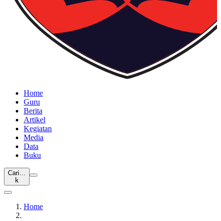
Home
Guru
Berita
Artikel
Kegiatan
Media
Data
Buku
Cari…
k
Home