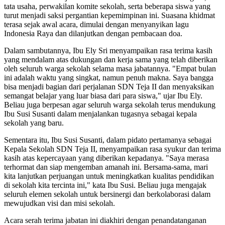
tata usaha, perwakilan komite sekolah, serta beberapa siswa yang
turut menjadi saksi pergantian kepemimpinan ini. Suasana khidmat
terasa sejak awal acara, dimulai dengan menyanyikan lagu
Indonesia Raya dan dilanjutkan dengan pembacaan doa.
Dalam sambutannya, Ibu Ely Sri menyampaikan rasa terima kasih
yang mendalam atas dukungan dan kerja sama yang telah diberikan
oleh seluruh warga sekolah selama masa jabatannya. "Empat bulan
ini adalah waktu yang singkat, namun penuh makna. Saya bangga
bisa menjadi bagian dari perjalanan SDN Teja II dan menyaksikan
semangat belajar yang luar biasa dari para siswa," ujar Ibu Ely.
Beliau juga berpesan agar seluruh warga sekolah terus mendukung
Ibu Susi Susanti dalam menjalankan tugasnya sebagai kepala
sekolah yang baru.
Sementara itu, Ibu Susi Susanti, dalam pidato pertamanya sebagai
Kepala Sekolah SDN Teja II, menyampaikan rasa syukur dan terima
kasih atas kepercayaan yang diberikan kepadanya. "Saya merasa
terhormat dan siap mengemban amanah ini. Bersama-sama, mari
kita lanjutkan perjuangan untuk meningkatkan kualitas pendidikan
di sekolah kita tercinta ini," kata Ibu Susi. Beliau juga mengajak
seluruh elemen sekolah untuk bersinergi dan berkolaborasi dalam
mewujudkan visi dan misi sekolah.
Acara serah terima jabatan ini diakhiri dengan penandatanganan