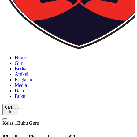
Home
Guru
Berita
Artikel
Kegiatan
Media
Data
Buku
Cari…
k
Kelas 1
Buku Guru