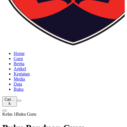
Home
Guru
Berita
Artikel
Kegiatan
Media
Data
Buku
Cari…
k
Kelas 1
Buku Guru