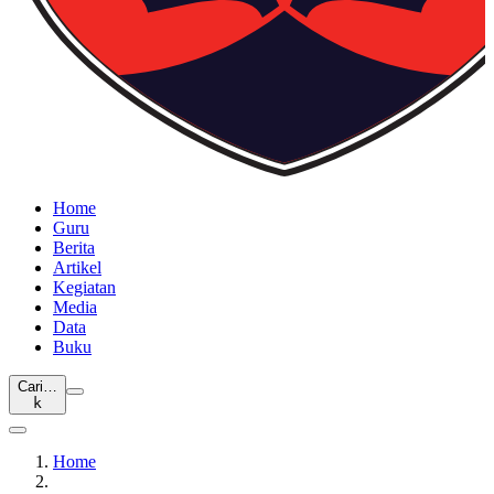
Home
Guru
Berita
Artikel
Kegiatan
Media
Data
Buku
Cari…
k
Home