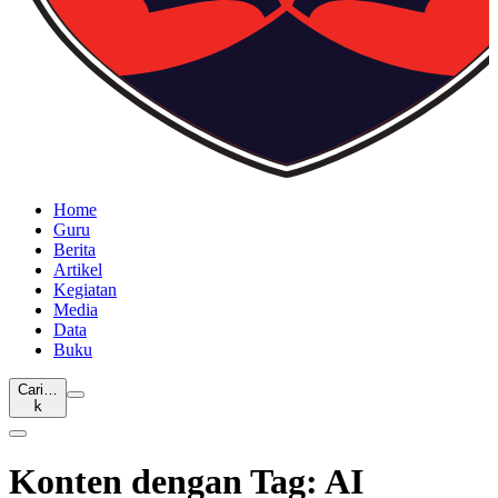
Home
Guru
Berita
Artikel
Kegiatan
Media
Data
Buku
Cari…
k
Konten dengan Tag: AI