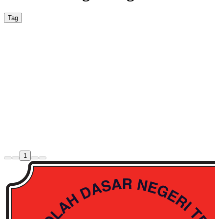
Tag
Berita
SDN Teja 2 Resmi Integrasikan Fitur AI
pada Website Resmi, Meningkatkan
Pengalaman Digital Sekolah
SDN Teja 2 resmi mengumumkan integrasi fitur AI pada website
resmi mereka, meningkatkan pengalaman digital sekolah dengan
teknologi terbaru.
AI
Teknologi
1