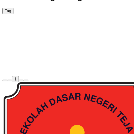
Tag
Artikel
Sejarah Jambore Ranting di Indonesia: 1
Jambore Ranting merupakan salah satu kegiatan unggulan dalam Gerak
tingkat kecamatan atau ranting.
Jambore
Sekolah
Sejarah
1