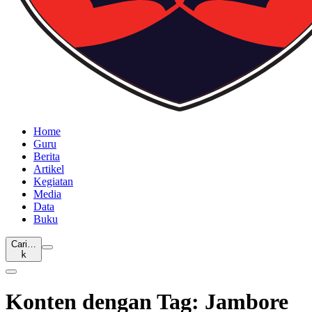
Home
Guru
Berita
Artikel
Kegiatan
Media
Data
Buku
Cari…
k
Konten dengan Tag: Jambore