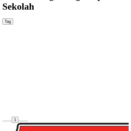
Sekolah
Tag
Berita
Pergantian Kepala Sekolah: Bu Ely
Ditunjuk Sebagai PLT Menggantikan Pak
Yusup
SDN Teja II – Setelah dua tahun masa kepemimpinan Pak Yusup
sebagai Kepala Sekolah, SDN Teja II kini resmi dipimpin oleh Bu
Ely, yang ditunjuk sebagai Pelaksana Tugas (PLT). Bu Ely juga
menjabat sebagai Kepala Sekolah di SDN Pajajar 1, sehingga
posisinya di SDN Teja II bersifat sementara hingga penunjukan
Kepala Sekolah definitif..
Guru
Kepala Sekolah
1