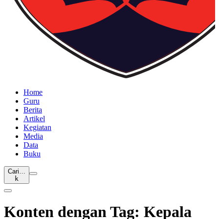
Home
Guru
Berita
Artikel
Kegiatan
Media
Data
Buku
Cari…
k
Konten dengan Tag: Kepala